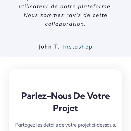
utilisateur de notre plateforme.
recommandons vivement leur
opérations et notre présence
Nous sommes ravis de cette
expertise.
digitale.
collaboration.
Thirayuth Chirathivat
Jacques-Antoine G.
Centara Hotels
VeePee
John T.
,
Instashop
& Resorts
Parlez-Nous De Votre
Projet
Partagez les détails de votre projet ci-dessous.