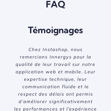
FAQ
Témoignages
Veepee a beaucoup apprécié
Centara Hotels a eu une
Chez Instashop, nous
travailler avec Innergys sur ses
excellente collaboration avec
remercions Innergys pour la
qualité de leur travail sur notre
projets digitaux. Leur équipe a
Innergys pour la création de
application web et mobile. Leur
notre site web et de nos outils
fait preuve d’agilité, de
compétence technique et d’un
de gestion hôtelière. Leur
expertise technique, leur
équipe a su comprendre nos
communication fluide et le
grand sens du détail. Les
respect des délais ont permis
besoins et proposer des
solutions livrées sont
performantes et parfaitement
d’améliorer significativement
solutions fiables et efficaces,
les performances et l’expérience
adaptées à nos attentes. Nous
contribuant à optimiser nos